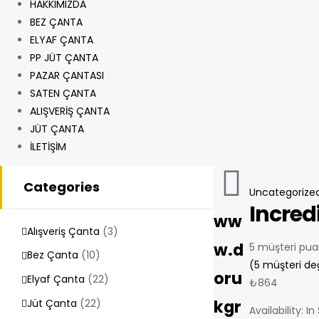
HAKKIMIZDA
BEZ ÇANTA
ELYAF ÇANTA
PP JÜT ÇANTA
PAZAR ÇANTASI
SATEN ÇANTA
ALIŞVERİŞ ÇANTA
JÜT ÇANTA
İLETİŞİM
Categories
Uncategorize
Incred
ww
Alışveriş Çanta
(3)
w.d
5
müşteri pua
Bez Çanta
(10)
(
5
müşteri de
oru
Elyaf Çanta
(22)
₺
864
kgr
Jüt Çanta
(22)
Availability:
In