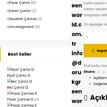
Pazar Çanta
(6)
Lorem ipsum d
een
minim veniam,
Saten Çanta
(3)
wor
voluptate veli
Seyahat Çantası
(1)
ld.c
Ön siparişle te
Uncategorized
(9)
om.
tr
Sepet
info
Best Seller
@d
Stok kodu:
inc
oru
Fac
Share:
Elyaf Çanta 12
Açıklam
kgr
Değerle
Bez Çanta 12
een
Açı
Pazar Çantası 6
₺
0
wor