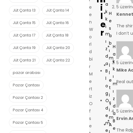
a
i
5 üzeri
e
Jüt Çanta 13
Jüt Çanta 14
k
l
H
Kennet
e
k
e
e
n
Jüt Çanta 15
Jüt Çanta 16
The shir
ı
s
W
r
I don’t 
m
Jüt Çanta 17
Jüt Çanta 18
a
o
ı
b
rl
H
Jüt Çanta 19
Jüt Çanta 20
z
ı
d
a
d
m
bi
Jüt Çanta 21
Jüt Çanta 22
k
5 üzeri
a
İ
r
k
Mike A
B
l
pazar arabası
M
ı
l
e
e
Real aut
m
Pazar Çantası
o
t
rt
ı
g
i
iz
Pazar Çantası 2
z
Ö
ş
O
d
d
i
Pazar Çantası 4
f
5 üzeri
a
e
m
s
Ervin A
B
Pazar Çantası 5
m
A
e
e
The Ral
e
l