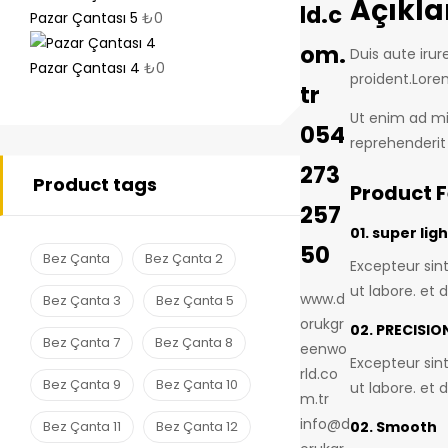
Açıkl
ld.c
Pazar Çantası 5
₺
0
om.
Duis aute irur
Pazar Çantası 4
₺
0
proident.Lore
tr
Ut enim ad mi
054
reprehenderit 
273
Product tags
Product 
257
01. super ligh
50
Bez Çanta
Bez Çanta 2
Excepteur sin
ut labore. et 
www.d
Bez Çanta 3
Bez Çanta 5
orukgr
02. PRECISIO
Bez Çanta 7
Bez Çanta 8
eenwo
Excepteur sin
rld.co
Bez Çanta 9
Bez Çanta 10
ut labore. et 
m.tr
info@d
02. Smooth
Bez Çanta 11
Bez Çanta 12