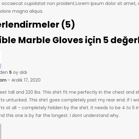
t occaecat cupidatat non proident.Lorem ipsum dolor sit amet, c
dolore magna aliqua.
rlendirmeler (5)
ible Marble Gloves
için 5 değe
nden
5
oy aldı
ham
–
Aralık 17, 2020
eet tall and 220 lbs. This shirt fit me perfectly in the chest and sh
rts untucked. This shirt goes completely past my rear end. If I w
ts at all – completely hidden by the shirt. It needs to be 4 to 5 
and this one is by far the longest. I dont understand why.