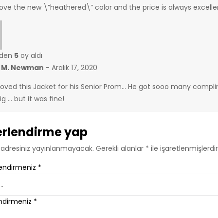
 love the new \”heathered\” color and the price is always excell
nden
5
oy aldı
k M. Newman
–
Aralık 17, 2020
oved this Jacket for his Senior Prom… He got sooo many compliment
big … but it was fine!
rlendirme yap
 adresiniz yayınlanmayacak.
Gerekli alanlar
*
ile işaretlenmişlerdir
endirmeniz
*
ndirmeniz
*