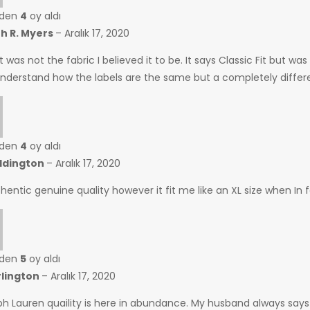
nden
4
oy aldı
h R. Myers
–
Aralık 17, 2020
t was not the fabric I believed it to be. It says Classic Fit but wa
understand how the labels are the same but a completely different
nden
4
oy aldı
ddington
–
Aralık 17, 2020
hentic genuine quality however it fit me like an XL size when In 
nden
5
oy aldı
rlington
–
Aralık 17, 2020
ph Lauren quaility is here in abundance. My husband always says 