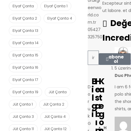
orukgr
Excepteur sin
Elyaf Çanta
Elyaf Çanta 1
eenwo
ut labore. et 
rld.co
Elyaf Çanta 2
Elyaf Çanta 4
Değe
m.tr
05427
Elyaf Çanta 13
Incred
325750
Elyaf Çanta 14
Elyaf Çanta 15
abone
ol
Elyaf Çanta 16
5 üzeri
Duc P
B
H
K
Elyaf Çanta 17
D
i
e
a
I am 6 f
Elyaf Çanta 19
Jüt Çanta
o
polo shi
l
s
t
r
the shor
g
a
e
Jüt Çanta 1
Jüt Çanta 2
u
shirts, 
i
b
g
k
Jüt Çanta 3
Jüt Çanta 4
ı
o
G
m
r
H
Jüt Çanta 11
Jüt Çanta 12
r