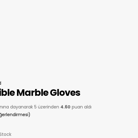
d
ible Marble Gloves
nına dayanarak 5 üzerinden
4.60
puan aldı
ğerlendirmesi)
 Stock