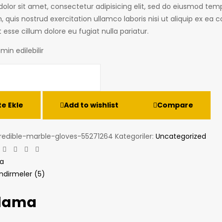
olor sit amet, consectetur adipisicing elit, sed do eiusmod temp
 quis nostrud exercitation ullamco laboris nisi ut aliquip ex ea
t esse cillum dolore eu fugiat nulla pariatur.
min edilebilir
e Ekle
Add to wishlist
Compare
redible-marble-gloves-55271264
Kategoriler:
Uncategorized
ebook
Twitter
Linkedin
Google+
Pinterest
Email
a
ndirmeler (5)
klama