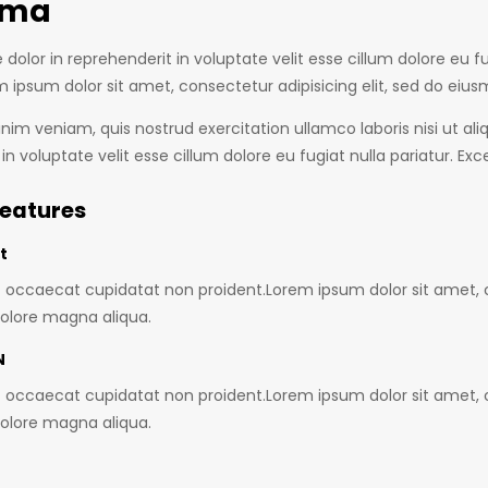
ama
e dolor in reprehenderit in voluptate velit esse cillum dolore eu 
m ipsum dolor sit amet, consectetur adipisicing elit, sed do eiu
nim veniam, quis nostrud exercitation ullamco laboris nisi ut al
in voluptate velit esse cillum dolore eu fugiat nulla pariatur. Ex
Features
t
t occaecat cupidatat non proident.Lorem ipsum dolor sit amet, c
dolore magna aliqua.
N
t occaecat cupidatat non proident.Lorem ipsum dolor sit amet, c
dolore magna aliqua.