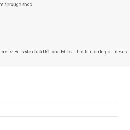
ent through shop
s! He is slim build 5’11 and 150lbs … I ordered a large … it was