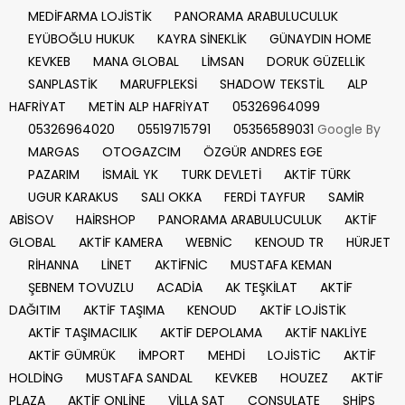
MEDİFARMA LOJİSTİK
PANORAMA ARABULUCULUK
EYÜBOĞLU HUKUK
KAYRA SİNEKLİK
GÜNAYDIN HOME
KEVKEB
MANA GLOBAL
LİMSAN
DORUK GÜZELLİK
SANPLASTİK
MARUFPLEKSİ
SHADOW TEKSTİL
ALP
HAFRİYAT
METİN ALP HAFRİYAT
05326964099
05326964020
05519715791
05356589031
Google By
MARGAS
OTOGAZCIM
ÖZGÜR ANDRES EGE
PAZARIM
İSMAİL YK
TURK DEVLETİ
AKTİF TÜRK
UGUR KARAKUS
SALI OKKA
FERDİ TAYFUR
SAMİR
ABİSOV
HAİRSHOP
PANORAMA ARABULUCULUK
AKTİF
GLOBAL
AKTİF KAMERA
WEBNİC
KENOUD TR
HÜRJET
RİHANNA
LİNET
AKTİFNİC
MUSTAFA KEMAN
ŞEBNEM TOVUZLU
ACADİA
AK TEŞKİLAT
AKTİF
DAĞITIM
AKTİF TAŞIMA
KENOUD
AKTİF LOJİSTİK
AKTİF TAŞIMACILIK
AKTİF DEPOLAMA
AKTİF NAKLİYE
AKTİF GÜMRÜK
İMPORT
MEHDİ
LOJİSTİC
AKTİF
HOLDİNG
MUSTAFA SANDAL
KEVKEB
HOUZEZ
AKTİF
PLAZA
AKTİF ONLİNE
VİLLA SAT
CONSULATE
SHİPS