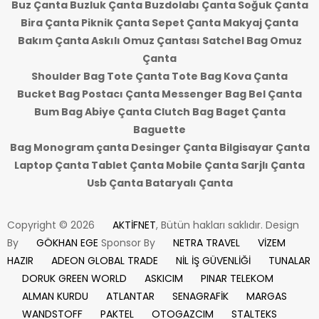
Buz Çanta Buzluk Çanta Buzdolabı Çanta Soğuk Çanta
Bira Çanta Piknik Çanta Sepet Çanta Makyaj Çanta
Bakım Çanta Askılı Omuz Çantası Satchel Bag Omuz
Çanta
Shoulder Bag Tote Çanta Tote Bag Kova Çanta
Bucket Bag Postacı Çanta Messenger Bag Bel Çanta
Bum Bag Abiye Çanta Clutch Bag Baget Çanta
Baguette
Bag Monogram çanta Desinger Çanta Bilgisayar Çanta
Laptop Çanta Tablet Çanta Mobile Çanta Sarjlı Çanta
Usb Çanta Bataryalı Çanta
Copyright © 2026
AKTİFNET
, Bütün hakları saklıdır. Design
By
GÖKHAN EGE
Sponsor By
NETRA TRAVEL
VİZEM
HAZIR
ADEON GLOBAL TRADE
NİL İŞ GÜVENLİĞİ
TUNALAR
DORUK GREEN WORLD
ASKICIM
PINAR TELEKOM
ALMAN KURDU
ATLANTAR
SENAGRAFİK
MARGAS
WANDSTOFF
PAKTEL
OTOGAZCIM
STALTEKS