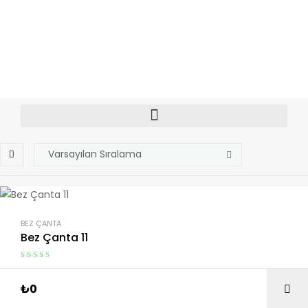
BEZ ÇANTA
Bez Çanta 11
5 üzerinden
4.00
oy
₺
0
aldı