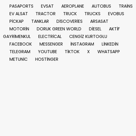
PASAPORTS
EVSAT
AEROPLANE
AUTOBUS
TRAİNS
EV ALSAT
TRACTOR
TRUCK
TRUCKS
EVOBUS
PİCKAP
TANKLAR
DİSCOVERİES
ARSASAT
MOTORİN
DORUK GREEN WORLD
DİESEL
AKTİF
GAYRİMENKUL
ELECTRİCAL
CENGİZ KURTOGLU
FACEBOOK
MESSENGER
İNSTAGRAM
LİNKEDİN
TELEGRAM
YOUTUBE
TİKTOK
X
WHATSAPP
METUNİC
HOSTİNGER