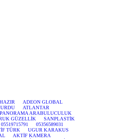
 HAZIR
ADEON GLOBAL
KURDU
ATLANTAR
PANORAMA ARABULUCULUK
RUK GÜZELLİK
SANPLASTİK
05519715791
05356589031
İF TÜRK
UGUR KARAKUS
AL
AKTİF KAMERA