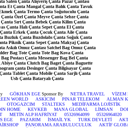
ta Saten Çanta Alışveriş Çanta Pazar Çantası
nta Et Çanta Mangal Çanta Balık Çanta Tavuk
Ekmek Çanta Termo Çanta Soğutuculu Çanta
 Çanta Özel Çanta Meyve Çanta Sebze Çanta
ı Çanta Sırt Çanta Bebek Çanta Kilim Çanta
as Çanta Halı Çanta Sepet Çanta El Çanta
Çanta Erkek Çanta Çocuk Çanta Aile Çanta
a Buzluk Çanta Buzdolabı Çanta Soğuk Çanta
anta Piknik Çanta Sepet Çanta Makyaj Çanta
ta Askılı Omuz Çantası Satchel Bag Omuz Çanta
lder Bag Tote Çanta Tote Bag Kova Çanta
 Bag Postacı Çanta Messenger Bag Bel Çanta
Abiye Çanta Clutch Bag Baget Çanta Baguette
ogram çanta Desinger Çanta Bilgisayar Çanta
Çanta Tablet Çanta Mobile Çanta Sarjlı Çanta
Usb Çanta Bataryalı Çanta
 By
GÖKHAN EGE
Sponsor By
NETRA TRAVEL
VİZEM
REEN WORLD
ASKICIM
PINAR TELEKOM
ALMAN 
OTOGAZCIM
STALTEKS
MEDİFARMA LOJİSTİK
IN HOME
KEVKEB
MANA GLOBAL
LİMSAN
DO
T
METİN ALP HAFRİYAT
05326964099
05326964020
S EGE
PAZARIM
İSMAİL YK
TURK DEVLETİ
AKT
AİRSHOP
PANORAMA ARABULUCULUK
AKTİF GLOB