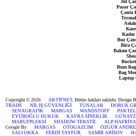
Jüt Çan
Pazar Ça
Çanta 
Termal
Askıl
Kanv
Kadın 
Buz Çant
Bira Ç
Bakım Çan
Shou
Bucket
Bum Bag 
Bag Mon
Laptop 
Copyright © 2026
AKTİFNET
, Bütün hakları saklıdır. Design
TRADE
NİL İŞ GÜVENLİĞİ
TUNALAR
DORUK G
SENAGRAFİK
MARGAS
WANDSTOFF
PAKTEL
EYÜBOĞLU HUKUK
KAYRA SİNEKLİK
GÜNAYD
MARUFPLEKSİ
SHADOW TEKSTİL
ALP HAFRİYA
Google By
MARGAS
OTOGAZCIM
ÖZGÜR ANDRE
SALI OKKA
FERDİ TAYFUR
SAMİR ABİSOV
H