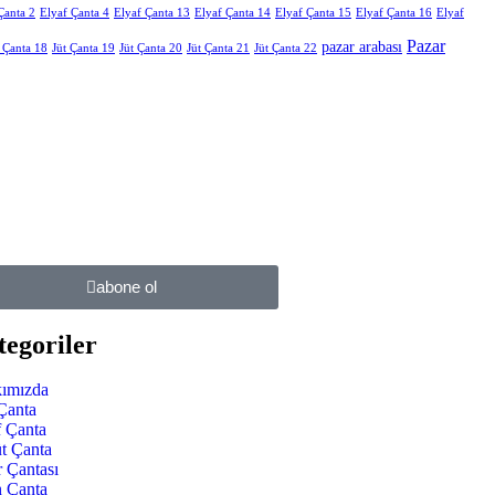
Çanta 2
Elyaf Çanta 4
Elyaf Çanta 13
Elyaf Çanta 14
Elyaf Çanta 15
Elyaf Çanta 16
Elyaf
Pazar
pazar arabası
t Çanta 18
Jüt Çanta 19
Jüt Çanta 20
Jüt Çanta 21
Jüt Çanta 22
abone ol
egoriler
ımızda
Çanta
f Çanta
üt Çanta
r Çantası
n Çanta