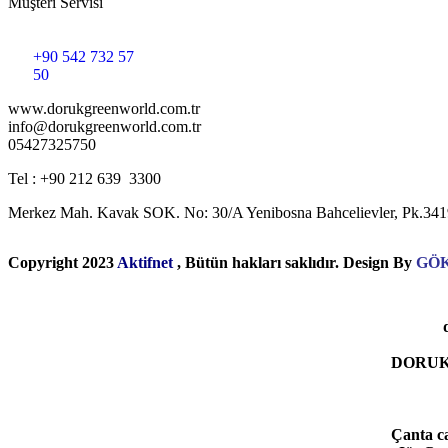
Müşteri Servisi
+90 542 732 57
50
www.dorukgreenworld.com.tr
info@dorukgreenworld.com.tr
05427325750
Tel : +90 212 639 3300
Merkez Mah. Kavak SOK. No: 30/A Yenibosna Bahcelievler, Pk.3419
Copyright 2023
Aktifnet
, Bütün hakları saklıdır. Design By
GÖ
DORUK
Çanta c