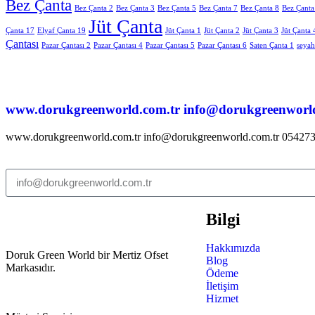
Bez Çanta
Bez Çanta 2
Bez Çanta 3
Bez Çanta 5
Bez Çanta 7
Bez Çanta 8
Bez Çanta
Jüt Çanta
Çanta 17
Elyaf Çanta 19
Jüt Çanta 1
Jüt Çanta 2
Jüt Çanta 3
Jüt Çanta 
Çantası
Pazar Çantası 2
Pazar Çantası 4
Pazar Çantası 5
Pazar Çantası 6
Saten Çanta 1
seyah
www.dorukgreenworld.com.tr info@dorukgreenworl
www.dorukgreenworld.com.tr info@dorukgreenworld.com.tr 05427
Bilgi
Hakkımızda
Doruk Green World bir Mertiz Ofset
Blog
Markasıdır.
Ödeme
İletişim
Hizmet