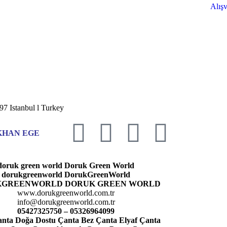
Alışv
7 Istanbul l Turkey
KHAN EGE
doruk green world Doruk Green World
dorukgreenworld DorukGreenWorld
GREENWORLD DORUK GREEN WORLD
www.dorukgreenworld.com.tr
info@dorukgreenworld.com.tr
05427325750 – 05326964099
anta Doğa Dostu Çanta Bez Çanta Elyaf Çanta