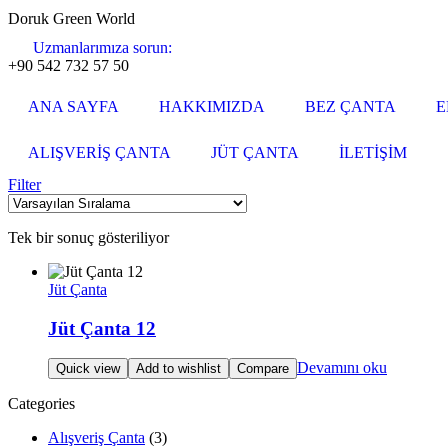
Doruk Green World
Uzmanlarımıza sorun:
+90 542 732 57 50
ANA SAYFA
HAKKIMIZDA
BEZ ÇANTA
E
ALIŞVERİŞ ÇANTA
JÜT ÇANTA
İLETİŞİM
Filter
Tek bir sonuç gösteriliyor
Jüt Çanta
Jüt Çanta 12
Devamını oku
Quick view
Add to wishlist
Compare
Categories
Alışveriş Çanta
(3)