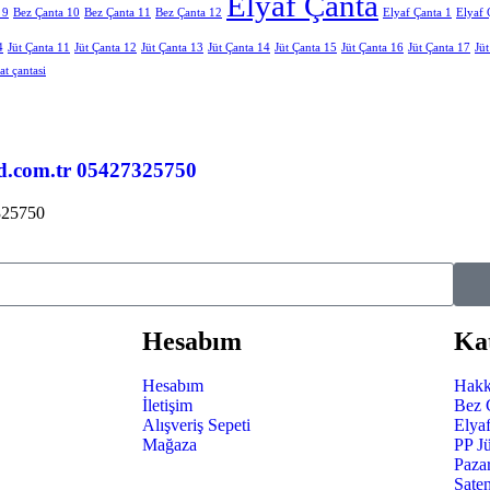
Elyaf Çanta
 9
Bez Çanta 10
Bez Çanta 11
Bez Çanta 12
Elyaf Çanta 1
Elyaf 
4
Jüt Çanta 11
Jüt Çanta 12
Jüt Çanta 13
Jüt Çanta 14
Jüt Çanta 15
Jüt Çanta 16
Jüt Çanta 17
Jü
at çantasi
d.com.tr 05427325750
325750
Hesabım
Kat
Hesabım
Hakk
İletişim
Bez 
Alışveriş Sepeti
Elya
Mağaza
PP J
Paza
Sate