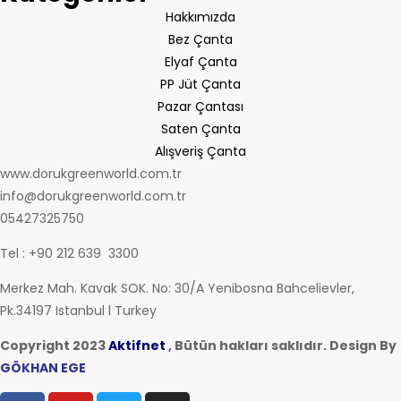
Hakkımızda
Bez Çanta
Elyaf Çanta
PP Jüt Çanta
Pazar Çantası
Saten Çanta
Alışveriş Çanta
www.dorukgreenworld.com.tr
info@dorukgreenworld.com.tr
05427325750
Tel : +90 212 639 3300
Merkez Mah. Kavak SOK. No: 30/A Yenibosna Bahcelievler,
Pk.34197 Istanbul l Turkey
Copyright 2023
Aktifnet
, Bütün hakları saklıdır. Design By
GÖKHAN EGE