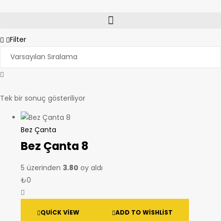
Filter
Tek bir sonuç gösteriliyor
Bez Çanta
Bez Çanta 8
5 üzerinden
3.80
oy aldı
₺
0
QUICK VIEW
ADD TO WISHLIST