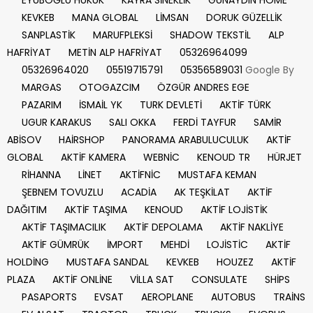
EYÜBOĞLU HUKUK
KAYRA SİNEKLİK
GÜNAYDIN HOME
KEVKEB
MANA GLOBAL
LİMSAN
DORUK GÜZELLİK
SANPLASTİK
MARUFPLEKSİ
SHADOW TEKSTİL
ALP
HAFRİYAT
METİN ALP HAFRİYAT
05326964099
05326964020
05519715791
05356589031
Google By
MARGAS
OTOGAZCIM
ÖZGÜR ANDRES EGE
PAZARIM
İSMAİL YK
TURK DEVLETİ
AKTİF TÜRK
UGUR KARAKUS
SALI OKKA
FERDİ TAYFUR
SAMİR
ABİSOV
HAİRSHOP
PANORAMA ARABULUCULUK
AKTİF
GLOBAL
AKTİF KAMERA
WEBNİC
KENOUD TR
HÜRJET
RİHANNA
LİNET
AKTİFNİC
MUSTAFA KEMAN
ŞEBNEM TOVUZLU
ACADİA
AK TEŞKİLAT
AKTİF
DAĞITIM
AKTİF TAŞIMA
KENOUD
AKTİF LOJİSTİK
AKTİF TAŞIMACILIK
AKTİF DEPOLAMA
AKTİF NAKLİYE
AKTİF GÜMRÜK
İMPORT
MEHDİ
LOJİSTİC
AKTİF
HOLDİNG
MUSTAFA SANDAL
KEVKEB
HOUZEZ
AKTİF
PLAZA
AKTİF ONLİNE
VİLLA SAT
CONSULATE
SHİPS
PASAPORTS
EVSAT
AEROPLANE
AUTOBUS
TRAİNS