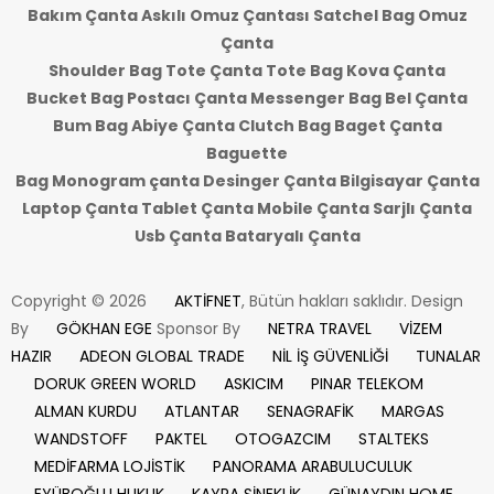
Bakım Çanta Askılı Omuz Çantası Satchel Bag Omuz
Çanta
Shoulder Bag Tote Çanta Tote Bag Kova Çanta
Bucket Bag Postacı Çanta Messenger Bag Bel Çanta
Bum Bag Abiye Çanta Clutch Bag Baget Çanta
Baguette
Bag Monogram çanta Desinger Çanta Bilgisayar Çanta
Laptop Çanta Tablet Çanta Mobile Çanta Sarjlı Çanta
Usb Çanta Bataryalı Çanta
Copyright © 2026
AKTİFNET
, Bütün hakları saklıdır. Design
By
GÖKHAN EGE
Sponsor By
NETRA TRAVEL
VİZEM
HAZIR
ADEON GLOBAL TRADE
NİL İŞ GÜVENLİĞİ
TUNALAR
DORUK GREEN WORLD
ASKICIM
PINAR TELEKOM
ALMAN KURDU
ATLANTAR
SENAGRAFİK
MARGAS
WANDSTOFF
PAKTEL
OTOGAZCIM
STALTEKS
MEDİFARMA LOJİSTİK
PANORAMA ARABULUCULUK