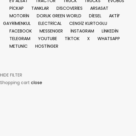
EV ALSAT
TRACTOR
TRUCK
TRUCKS
EVOBUS
PİCKAP
TANKLAR
DİSCOVERİES
ARSASAT
MOTORİN
DORUK GREEN WORLD
DİESEL
AKTİF
GAYRİMENKUL
ELECTRİCAL
CENGİZ KURTOGLU
FACEBOOK
MESSENGER
İNSTAGRAM
LİNKEDİN
TELEGRAM
YOUTUBE
TİKTOK
X
WHATSAPP
METUNİC
HOSTİNGER
HIDE FILTER
Shopping cart
close