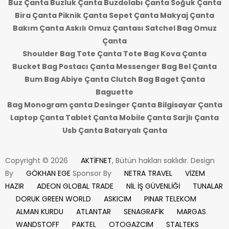
Buz Çanta Buzluk Çanta Buzdolabı Çanta Soğuk Çanta
Bira Çanta Piknik Çanta Sepet Çanta Makyaj Çanta
Bakım Çanta Askılı Omuz Çantası Satchel Bag Omuz
Çanta
Shoulder Bag Tote Çanta Tote Bag Kova Çanta
Bucket Bag Postacı Çanta Messenger Bag Bel Çanta
Bum Bag Abiye Çanta Clutch Bag Baget Çanta
Baguette
Bag Monogram çanta Desinger Çanta Bilgisayar Çanta
Laptop Çanta Tablet Çanta Mobile Çanta Sarjlı Çanta
Usb Çanta Bataryalı Çanta
Copyright © 2026
AKTİFNET
, Bütün hakları saklıdır. Design
By
GÖKHAN EGE
Sponsor By
NETRA TRAVEL
VİZEM
HAZIR
ADEON GLOBAL TRADE
NİL İŞ GÜVENLİĞİ
TUNALAR
DORUK GREEN WORLD
ASKICIM
PINAR TELEKOM
ALMAN KURDU
ATLANTAR
SENAGRAFİK
MARGAS
WANDSTOFF
PAKTEL
OTOGAZCIM
STALTEKS