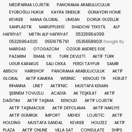
MEDİFARMA LOJİSTİK
PANORAMA ARABULUCULUK
EYÜBOĞLU HUKUK
KAYRA SİNEKLİK
GÜNAYDIN HOME
KEVKEB
MANA GLOBAL
LİMSAN
DORUK GÜZELLİK
SANPLASTİK
MARUFPLEKSİ
SHADOW TEKSTİL
ALP
HAFRİYAT
METİN ALP HAFRİYAT
05326964099
05326964020
05519715791
05356589031
Google By
MARGAS
OTOGAZCIM
ÖZGÜR ANDRES EGE
PAZARIM
İSMAİL YK
TURK DEVLETİ
AKTİF TÜRK
UGUR KARAKUS
SALI OKKA
FERDİ TAYFUR
SAMİR
ABİSOV
HAİRSHOP
PANORAMA ARABULUCULUK
AKTİF
GLOBAL
AKTİF KAMERA
WEBNİC
KENOUD TR
HÜRJET
RİHANNA
LİNET
AKTİFNİC
MUSTAFA KEMAN
ŞEBNEM TOVUZLU
ACADİA
AK TEŞKİLAT
AKTİF
DAĞITIM
AKTİF TAŞIMA
KENOUD
AKTİF LOJİSTİK
AKTİF TAŞIMACILIK
AKTİF DEPOLAMA
AKTİF NAKLİYE
AKTİF GÜMRÜK
İMPORT
MEHDİ
LOJİSTİC
AKTİF
HOLDİNG
MUSTAFA SANDAL
KEVKEB
HOUZEZ
AKTİF
PLAZA
AKTİF ONLİNE
VİLLA SAT
CONSULATE
SHİPS