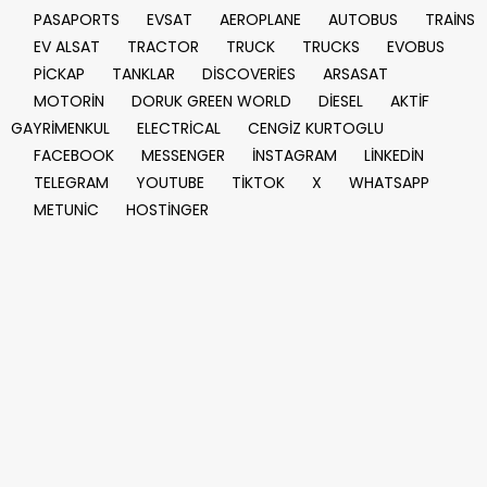
PASAPORTS
EVSAT
AEROPLANE
AUTOBUS
TRAİNS
EV ALSAT
TRACTOR
TRUCK
TRUCKS
EVOBUS
PİCKAP
TANKLAR
DİSCOVERİES
ARSASAT
MOTORİN
DORUK GREEN WORLD
DİESEL
AKTİF
GAYRİMENKUL
ELECTRİCAL
CENGİZ KURTOGLU
FACEBOOK
MESSENGER
İNSTAGRAM
LİNKEDİN
TELEGRAM
YOUTUBE
TİKTOK
X
WHATSAPP
METUNİC
HOSTİNGER