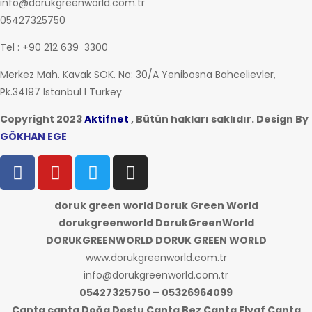
info@dorukgreenworld.com.tr
05427325750
Tel : +90 212 639 3300
Merkez Mah. Kavak SOK. No: 30/A Yenibosna Bahcelievler,
Pk.34197 Istanbul l Turkey
Copyright 2023
Aktifnet
, Bütün hakları saklıdır. Design By
GÖKHAN EGE
doruk green world Doruk Green World
dorukgreenworld DorukGreenWorld
DORUKGREENWORLD DORUK GREEN WORLD
www.dorukgreenworld.com.tr
info@dorukgreenworld.com.tr
05427325750 – 05326964099
Çanta canta Doğa Dostu Çanta Bez Çanta Elyaf Çanta