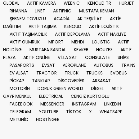
GLOBAL
AKTİF KAMERA
WEBNİC
KENOUD TR
HÜRJET
RİHANNA
LİNET
AKTİFNİC
MUSTAFA KEMAN
ŞEBNEM TOVUZLU
ACADİA
AK TEŞKİLAT
AKTİF
DAĞITIM
AKTİF TAŞIMA
KENOUD
AKTİF LOJİSTİK
AKTİF TAŞIMACILIK
AKTİF DEPOLAMA
AKTİF NAKLİYE
AKTİF GÜMRÜK
İMPORT
MEHDİ
LOJİSTİC
AKTİF
HOLDİNG
MUSTAFA SANDAL
KEVKEB
HOUZEZ
AKTİF
PLAZA
AKTİF ONLİNE
VİLLA SAT
CONSULATE
SHİPS
PASAPORTS
EVSAT
AEROPLANE
AUTOBUS
TRAİNS
EV ALSAT
TRACTOR
TRUCK
TRUCKS
EVOBUS
PİCKAP
TANKLAR
DİSCOVERİES
ARSASAT
MOTORİN
DORUK GREEN WORLD
DİESEL
AKTİF
GAYRİMENKUL
ELECTRİCAL
CENGİZ KURTOGLU
FACEBOOK
MESSENGER
İNSTAGRAM
LİNKEDİN
TELEGRAM
YOUTUBE
TİKTOK
X
WHATSAPP
METUNİC
HOSTİNGER