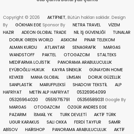
Copyright © 2026
AKTİFNET
, Bütün hakları saklıdır. Design
By
GÖKHAN EGE
Sponsor By
NETRA TRAVEL
VİZEM
HAZIR
ADEON GLOBAL TRADE
NİL İŞ GÜVENLİĞİ
TUNALAR
DORUK GREEN WORLD
ASKICIM
PINAR TELEKOM
ALMAN KURDU
ATLANTAR
SENAGRAFİK
MARGAS
WANDSTOFF
PAKTEL
OTOGAZCIM
STALTEKS
MEDİFARMA LOJİSTİK
PANORAMA ARABULUCULUK
EYÜBOĞLU HUKUK
KAYRA SİNEKLİK
GÜNAYDIN HOME
KEVKEB
MANA GLOBAL
LİMSAN
DORUK GÜZELLİK
SANPLASTİK
MARUFPLEKSİ
SHADOW TEKSTİL
ALP
HAFRİYAT
METİN ALP HAFRİYAT
05326964099
05326964020
05519715791
05356589031
Google By
MARGAS
OTOGAZCIM
ÖZGÜR ANDRES EGE
PAZARIM
İSMAİL YK
TURK DEVLETİ
AKTİF TÜRK
UGUR KARAKUS
SALI OKKA
FERDİ TAYFUR
SAMİR
ABİSOV
HAİRSHOP
PANORAMA ARABULUCULUK
AKTİF