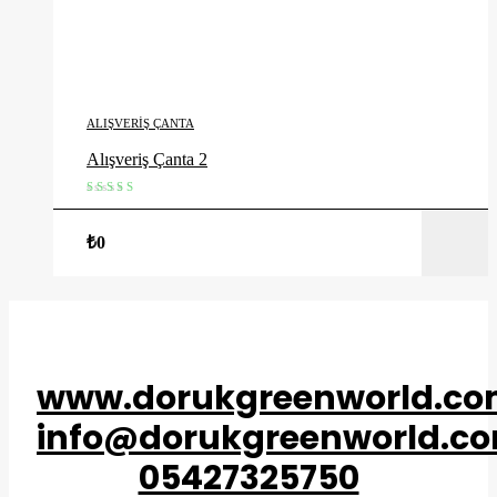
ALIŞVERIŞ ÇANTA
Alışveriş Çanta 2
5 üzerinden
4.00
oy
₺
0
aldı
www.dorukgreenworld.co
info@dorukgreenworld.co
05427325750