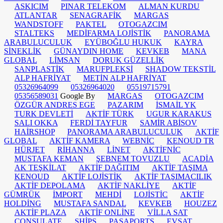
ASKICIM
PINAR TELEKOM
ALMAN KURDU
ATLANTAR
SENAGRAFİK
MARGAS
WANDSTOFF
PAKTEL
OTOGAZCIM
STALTEKS
MEDİFARMA LOJİSTİK
PANORAMA
ARABULUCULUK
EYÜBOĞLU HUKUK
KAYRA
SİNEKLİK
GÜNAYDIN HOME
KEVKEB
MANA
GLOBAL
LİMSAN
DORUK GÜZELLİK
SANPLASTİK
MARUFPLEKSİ
SHADOW TEKSTİL
ALP HAFRİYAT
METİN ALP HAFRİYAT
05326964099
05326964020
05519715791
05356589031
Google By
MARGAS
OTOGAZCIM
ÖZGÜR ANDRES EGE
PAZARIM
İSMAİL YK
TURK DEVLETİ
AKTİF TÜRK
UGUR KARAKUS
SALI OKKA
FERDİ TAYFUR
SAMİR ABİSOV
HAİRSHOP
PANORAMA ARABULUCULUK
AKTİF
GLOBAL
AKTİF KAMERA
WEBNİC
KENOUD TR
HÜRJET
RİHANNA
LİNET
AKTİFNİC
MUSTAFA KEMAN
ŞEBNEM TOVUZLU
ACADİA
AK TEŞKİLAT
AKTİF DAĞITIM
AKTİF TAŞIMA
KENOUD
AKTİF LOJİSTİK
AKTİF TAŞIMACILIK
AKTİF DEPOLAMA
AKTİF NAKLİYE
AKTİF
GÜMRÜK
İMPORT
MEHDİ
LOJİSTİC
AKTİF
HOLDİNG
MUSTAFA SANDAL
KEVKEB
HOUZEZ
AKTİF PLAZA
AKTİF ONLİNE
VİLLA SAT
CONSULATE
SHİPS
PASAPORTS
EVSAT