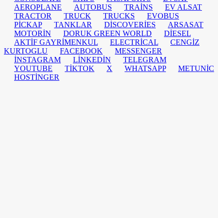
AEROPLANE
AUTOBUS
TRAİNS
EV ALSAT
TRACTOR
TRUCK
TRUCKS
EVOBUS
PİCKAP
TANKLAR
DİSCOVERİES
ARSASAT
MOTORİN
DORUK GREEN WORLD
DİESEL
AKTİF GAYRİMENKUL
ELECTRİCAL
CENGİZ
KURTOGLU
FACEBOOK
MESSENGER
İNSTAGRAM
LİNKEDİN
TELEGRAM
YOUTUBE
TİKTOK
X
WHATSAPP
METUNİC
HOSTİNGER