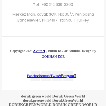
Tel : +90 212 639 3300
Merkez Mah. Kavak SOK. No: 30/A Yenibosna
Bahcelievler, Pk.34197 Istanbul l Turkey
Copyright 2023
Aktifnet
, Bütün hakları saklıdır. Design By
GÖKHAN EGE
Facebook
Youtube
Twitter
Instagram
doruk green world Doruk Green World
dorukgreenworld DorukGreenWorld
DORUKGREENWORLD DORUK GREEN WORLD