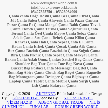
www.dorukgreenworld.com.tr
info@dorukgreenworld.com.tr
05427325750 – 05326964099
Çanta canta Doğa Dostu Çanta Bez Çanta Elyaf Çanta
Jüt Çanta Saten Çanta Alışveriş Çanta Pazar Çantası
Pazar Çanta Et Çanta Mangal Çanta Balık Çanta Tavuk
Çanta Ekmek Çanta Termo Çanta Soğutuculu Çanta
Termal Çanta Özel Çanta Meyve Çanta Sebze Çanta
Askılı Çanta Sırt Çanta Bebek Çanta Kilim Çanta
Kanvas Çanta Halı Çanta Sepet Çanta El Çanta
Kadın Çanta Erkek Çanta Çocuk Çanta Aile Çanta
Buz Çanta Buzluk Çanta Buzdolabı Çanta Soğuk Çanta
Bira Çanta Piknik Çanta Sepet Çanta Makyaj Çanta
Bakım Çanta Askılı Omuz Çantası Satchel Bag Omuz Çanta
Shoulder Bag Tote Çanta Tote Bag Kova Çanta
Bucket Bag Postacı Çanta Messenger Bag Bel Çanta
Bum Bag Abiye Çanta Clutch Bag Baget Çanta Baguette
Bag Monogram çanta Desinger Çanta Bilgisayar Çanta
Laptop Çanta Tablet Çanta Mobile Çanta Sarjlı Çanta
Usb Çanta Bataryalı Çanta
Copyright © 2026
AKTİFNET
, Bütün hakları saklıdır. Design
By
GÖKHAN EGE
Sponsor By
NETRA TRAVEL
VİZEM HAZIR
ADEON GLOBAL TRADE
NİL İŞ
GÜVENLİĞİ
TUNALAR
DORUK GREEN WORLD