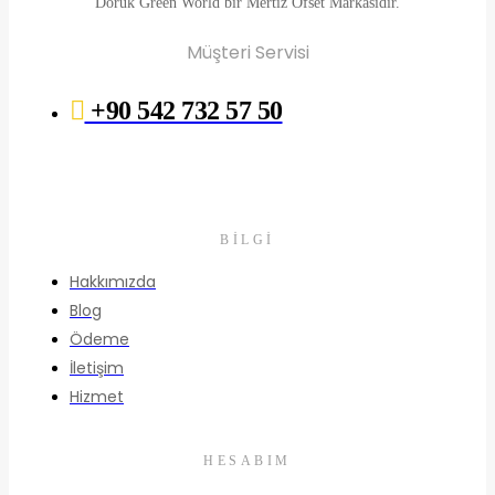
Doruk Green World bir Mertiz Ofset Markasıdır.
Müşteri Servisi
+90 542 732 57 50
BILGI
Hakkımızda
Blog
Ödeme
İletişim
Hizmet
HESABIM