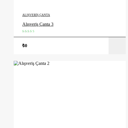
ALIŞVERIŞ ÇANTA
Alışveriş Çanta 3
5 üzerinden
4.00
oy
₺
0
aldı