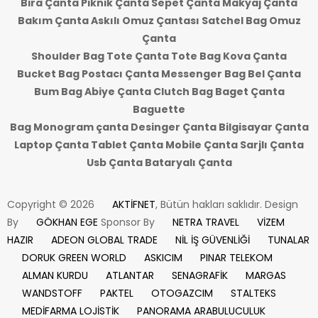
Bira Çanta Piknik Çanta Sepet Çanta Makyaj Çanta
Bakım Çanta Askılı Omuz Çantası Satchel Bag Omuz
Çanta
Shoulder Bag Tote Çanta Tote Bag Kova Çanta
Bucket Bag Postacı Çanta Messenger Bag Bel Çanta
Bum Bag Abiye Çanta Clutch Bag Baget Çanta
Baguette
Bag Monogram çanta Desinger Çanta Bilgisayar Çanta
Laptop Çanta Tablet Çanta Mobile Çanta Sarjlı Çanta
Usb Çanta Bataryalı Çanta
Copyright © 2026
AKTİFNET
, Bütün hakları saklıdır. Design
By
GÖKHAN EGE
Sponsor By
NETRA TRAVEL
VİZEM
HAZIR
ADEON GLOBAL TRADE
NİL İŞ GÜVENLİĞİ
TUNALAR
DORUK GREEN WORLD
ASKICIM
PINAR TELEKOM
ALMAN KURDU
ATLANTAR
SENAGRAFİK
MARGAS
WANDSTOFF
PAKTEL
OTOGAZCIM
STALTEKS
MEDİFARMA LOJİSTİK
PANORAMA ARABULUCULUK