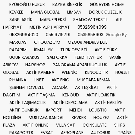
EYÜBOĞLU HUKUK
KAYRA SİNEKLİK
GÜNAYDIN HOME
KEVKEB
MANA GLOBAL
LİMSAN
DORUK GÜZELLİK
SANPLASTİK
MARUFPLEKSİ
SHADOW TEKSTİL
ALP
HAFRİYAT
METİN ALP HAFRİYAT
05326964099
05326964020
05519715791
05356589031
Google By
MARGAS
OTOGAZCIM
ÖZGÜR ANDRES EGE
PAZARIM
İSMAİL YK
TURK DEVLETİ
AKTİF TÜRK
UGUR KARAKUS
SALI OKKA
FERDİ TAYFUR
SAMİR
ABİSOV
HAİRSHOP
PANORAMA ARABULUCULUK
AKTİF
GLOBAL
AKTİF KAMERA
WEBNİC
KENOUD TR
HÜRJET
RİHANNA
LİNET
AKTİFNİC
MUSTAFA KEMAN
ŞEBNEM TOVUZLU
ACADİA
AK TEŞKİLAT
AKTİF
DAĞITIM
AKTİF TAŞIMA
KENOUD
AKTİF LOJİSTİK
AKTİF TAŞIMACILIK
AKTİF DEPOLAMA
AKTİF NAKLİYE
AKTİF GÜMRÜK
İMPORT
MEHDİ
LOJİSTİC
AKTİF
HOLDİNG
MUSTAFA SANDAL
KEVKEB
HOUZEZ
AKTİF
PLAZA
AKTİF ONLİNE
VİLLA SAT
CONSULATE
SHİPS
PASAPORTS
EVSAT
AEROPLANE
AUTOBUS
TRAİNS