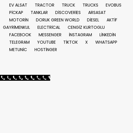
EV ALSAT
TRACTOR
TRUCK
TRUCKS
EVOBUS
PİCKAP
TANKLAR
DİSCOVERİES
ARSASAT
MOTORİN
DORUK GREEN WORLD
DİESEL
AKTİF
GAYRİMENKUL
ELECTRİCAL
CENGİZ KURTOGLU
FACEBOOK
MESSENGER
İNSTAGRAM
LİNKEDİN
TELEGRAM
YOUTUBE
TİKTOK
X
WHATSAPP
METUNİC
HOSTİNGER
Lütfen Bilgi İçin Arayınız...