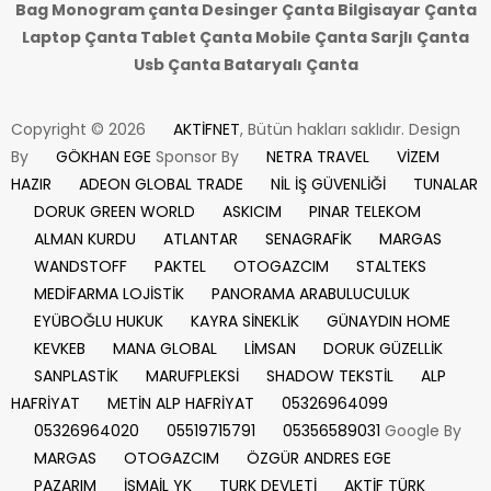
Bag Monogram çanta Desinger Çanta Bilgisayar Çanta
Laptop Çanta Tablet Çanta Mobile Çanta Sarjlı Çanta
Usb Çanta Bataryalı Çanta
Copyright © 2026
AKTİFNET
, Bütün hakları saklıdır. Design
By
GÖKHAN EGE
Sponsor By
NETRA TRAVEL
VİZEM
HAZIR
ADEON GLOBAL TRADE
NİL İŞ GÜVENLİĞİ
TUNALAR
DORUK GREEN WORLD
ASKICIM
PINAR TELEKOM
ALMAN KURDU
ATLANTAR
SENAGRAFİK
MARGAS
WANDSTOFF
PAKTEL
OTOGAZCIM
STALTEKS
MEDİFARMA LOJİSTİK
PANORAMA ARABULUCULUK
EYÜBOĞLU HUKUK
KAYRA SİNEKLİK
GÜNAYDIN HOME
KEVKEB
MANA GLOBAL
LİMSAN
DORUK GÜZELLİK
SANPLASTİK
MARUFPLEKSİ
SHADOW TEKSTİL
ALP
HAFRİYAT
METİN ALP HAFRİYAT
05326964099
05326964020
05519715791
05356589031
Google By
MARGAS
OTOGAZCIM
ÖZGÜR ANDRES EGE
PAZARIM
İSMAİL YK
TURK DEVLETİ
AKTİF TÜRK