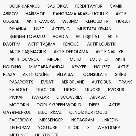
UGUR KARAKUS
SALI OKKA
FERDİ TAYFUR
SAMİR
ABİSOV
HAİRSHOP
PANORAMA ARABULUCULUK
AKTİF
GLOBAL
AKTİF KAMERA
WEBNİC
KENOUD TR
HÜRJET
RİHANNA
LİNET
AKTİFNİC
MUSTAFA KEMAN
ŞEBNEM TOVUZLU
ACADİA
AK TEŞKİLAT
AKTİF
DAĞITIM
AKTİF TAŞIMA
KENOUD
AKTİF LOJİSTİK
AKTİF TAŞIMACILIK
AKTİF DEPOLAMA
AKTİF NAKLİYE
AKTİF GÜMRÜK
İMPORT
MEHDİ
LOJİSTİC
AKTİF
HOLDİNG
MUSTAFA SANDAL
KEVKEB
HOUZEZ
AKTİF
PLAZA
AKTİF ONLİNE
VİLLA SAT
CONSULATE
SHİPS
PASAPORTS
EVSAT
AEROPLANE
AUTOBUS
TRAİNS
EV ALSAT
TRACTOR
TRUCK
TRUCKS
EVOBUS
PİCKAP
TANKLAR
DİSCOVERİES
ARSASAT
MOTORİN
DORUK GREEN WORLD
DİESEL
AKTİF
GAYRİMENKUL
ELECTRİCAL
CENGİZ KURTOGLU
FACEBOOK
MESSENGER
İNSTAGRAM
LİNKEDİN
TELEGRAM
YOUTUBE
TİKTOK
X
WHATSAPP
METUNİC
HOSTİNGER