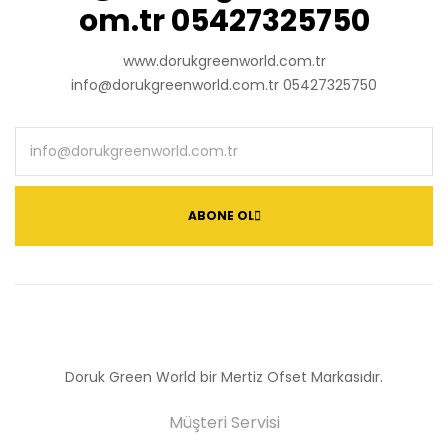
om.tr 05427325750
www.dorukgreenworld.com.tr
info@dorukgreenworld.com.tr 05427325750
ABONE OL
Doruk Green World bir Mertiz Ofset Markasıdır.
Müşteri Servisi