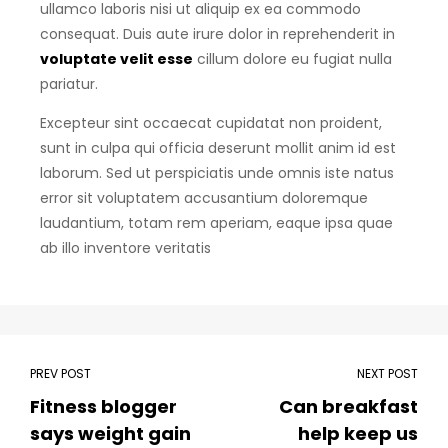
ullamco laboris nisi ut aliquip ex ea commodo
consequat. Duis aute irure dolor in reprehenderit in
voluptate velit esse
cillum dolore eu fugiat nulla
pariatur.
Excepteur sint occaecat cupidatat non proident,
sunt in culpa qui officia deserunt mollit anim id est
laborum. Sed ut perspiciatis unde omnis iste natus
error sit voluptatem accusantium doloremque
laudantium, totam rem aperiam, eaque ipsa quae
ab illo inventore veritatis
PREV POST
NEXT POST
Fitness blogger
Can breakfast
says weight gain
help keep us