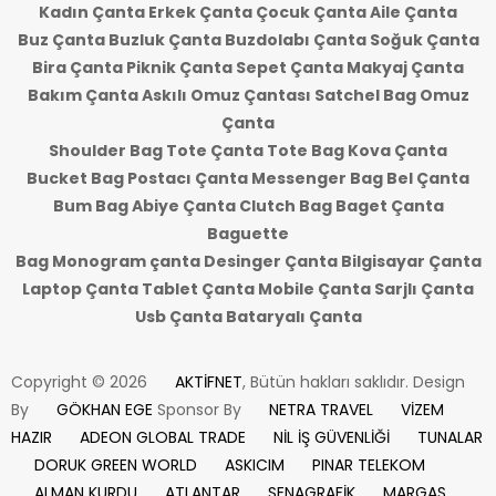
Kadın Çanta Erkek Çanta Çocuk Çanta Aile Çanta
Buz Çanta Buzluk Çanta Buzdolabı Çanta Soğuk Çanta
Bira Çanta Piknik Çanta Sepet Çanta Makyaj Çanta
Bakım Çanta Askılı Omuz Çantası Satchel Bag Omuz
Çanta
Shoulder Bag Tote Çanta Tote Bag Kova Çanta
Bucket Bag Postacı Çanta Messenger Bag Bel Çanta
Bum Bag Abiye Çanta Clutch Bag Baget Çanta
Baguette
Bag Monogram çanta Desinger Çanta Bilgisayar Çanta
Laptop Çanta Tablet Çanta Mobile Çanta Sarjlı Çanta
Usb Çanta Bataryalı Çanta
Copyright © 2026
AKTİFNET
, Bütün hakları saklıdır. Design
By
GÖKHAN EGE
Sponsor By
NETRA TRAVEL
VİZEM
HAZIR
ADEON GLOBAL TRADE
NİL İŞ GÜVENLİĞİ
TUNALAR
DORUK GREEN WORLD
ASKICIM
PINAR TELEKOM
ALMAN KURDU
ATLANTAR
SENAGRAFİK
MARGAS