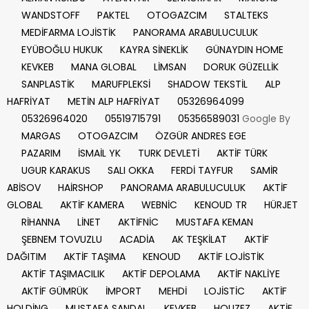
WANDSTOFF
PAKTEL
OTOGAZCIM
STALTEKS
MEDİFARMA LOJİSTİK
PANORAMA ARABULUCULUK
EYÜBOĞLU HUKUK
KAYRA SİNEKLİK
GÜNAYDIN HOME
KEVKEB
MANA GLOBAL
LİMSAN
DORUK GÜZELLİK
SANPLASTİK
MARUFPLEKSİ
SHADOW TEKSTİL
ALP
HAFRİYAT
METİN ALP HAFRİYAT
05326964099
05326964020
05519715791
05356589031
Google By
MARGAS
OTOGAZCIM
ÖZGÜR ANDRES EGE
PAZARIM
İSMAİL YK
TURK DEVLETİ
AKTİF TÜRK
UGUR KARAKUS
SALI OKKA
FERDİ TAYFUR
SAMİR
ABİSOV
HAİRSHOP
PANORAMA ARABULUCULUK
AKTİF
GLOBAL
AKTİF KAMERA
WEBNİC
KENOUD TR
HÜRJET
RİHANNA
LİNET
AKTİFNİC
MUSTAFA KEMAN
ŞEBNEM TOVUZLU
ACADİA
AK TEŞKİLAT
AKTİF
DAĞITIM
AKTİF TAŞIMA
KENOUD
AKTİF LOJİSTİK
AKTİF TAŞIMACILIK
AKTİF DEPOLAMA
AKTİF NAKLİYE
AKTİF GÜMRÜK
İMPORT
MEHDİ
LOJİSTİC
AKTİF
HOLDİNG
MUSTAFA SANDAL
KEVKEB
HOUZEZ
AKTİF