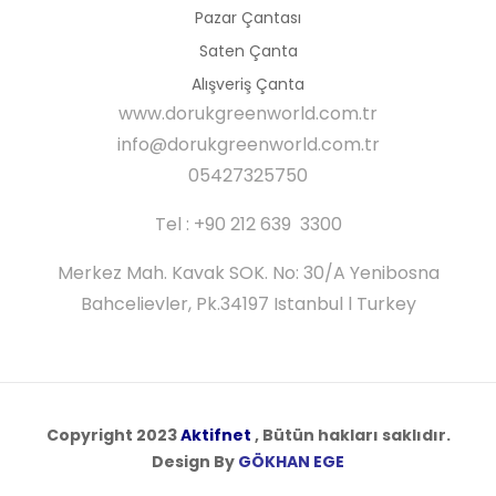
Pazar Çantası
Saten Çanta
Alışveriş Çanta
www.dorukgreenworld.com.tr
info@dorukgreenworld.com.tr
05427325750
Tel : +90 212 639 3300
Merkez Mah. Kavak SOK. No: 30/A Yenibosna
Bahcelievler, Pk.34197 Istanbul l Turkey
Copyright 2023
Aktifnet
, Bütün hakları saklıdır.
Design By
GÖKHAN EGE