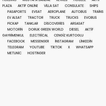
PLAZA
AKTİF ONLİNE
VİLLA SAT
CONSULATE
SHİPS
PASAPORTS
EVSAT
AEROPLANE
AUTOBUS
TRAİNS
EV ALSAT
TRACTOR
TRUCK
TRUCKS
EVOBUS
PİCKAP
TANKLAR
DİSCOVERİES
ARSASAT
MOTORİN
DORUK GREEN WORLD
DİESEL
AKTİF
GAYRİMENKUL
ELECTRİCAL
CENGİZ KURTOGLU
FACEBOOK
MESSENGER
İNSTAGRAM
LİNKEDİN
TELEGRAM
YOUTUBE
TİKTOK
X
WHATSAPP
METUNİC
HOSTİNGER