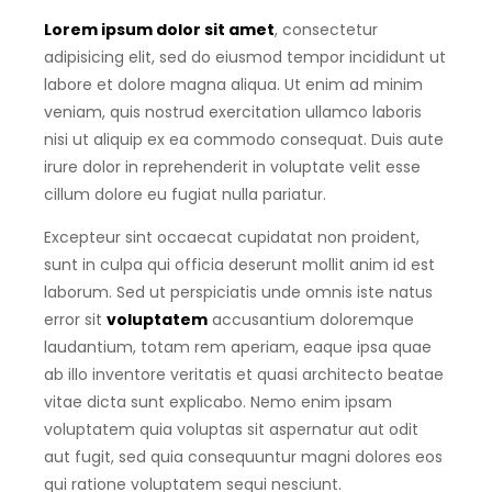
Lorem ipsum dolor sit amet
, consectetur
adipisicing elit, sed do eiusmod tempor incididunt ut
labore et dolore magna aliqua. Ut enim ad minim
veniam, quis nostrud exercitation ullamco laboris
nisi ut aliquip ex ea commodo consequat.
Duis aute
irure dolor in reprehenderit in voluptate velit esse
cillum dolore eu fugiat nulla pariatur.
Excepteur sint occaecat cupidatat non proident,
sunt in culpa qui officia deserunt mollit anim id est
laborum. Sed ut perspiciatis unde omnis iste natus
error sit
voluptatem
accusantium doloremque
laudantium, totam rem aperiam, eaque ipsa quae
ab illo inventore veritatis et quasi architecto beatae
vitae dicta sunt explicabo. Nemo enim ipsam
voluptatem quia voluptas sit aspernatur aut odit
aut fugit, sed quia consequuntur magni dolores eos
qui ratione voluptatem sequi nesciunt.