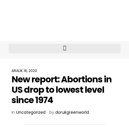
ARALIK 16, 2020
New report: Abortions in
US drop to lowest level
since 1974
In
Uncategorized
by
dorukgreenworld