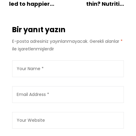
led to happier
thin? Nutrition
and healthier life
science is tricky
Bir yanıt yazın
E-posta adresiniz yayınlanmayacak.
Gerekli alanlar
*
ile işaretlenmişlerdir